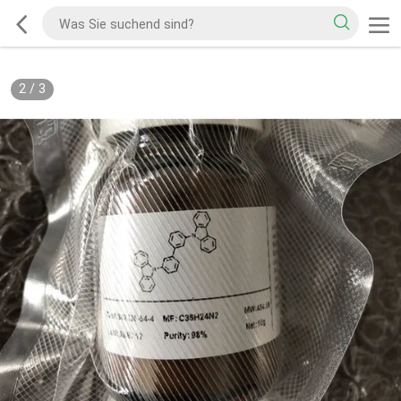
2
/
3