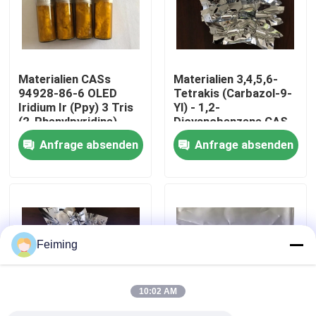
Über uns
Materialien CASs
Materialien 3,4,5,6-
Fabrik-Ausflug
94928-86-6 OLED
Tetrakis (Carbazol-9-
Iridium Ir (Ppy) 3 Tris
Yl) - 1,2-
(2-Phenylpyridine)
Dicyanobenzene CAS
Qualitätskontrolle
1416881-51-0 4CzPN
Anfrage absenden
Anfrage absenden
OLED
Treten Sie mit uns in Verbindung
Fordern Sie ein Zitat
Feiming
Polyimide-Monomere
10:02 AM
Beschichtendes Gummimaterial