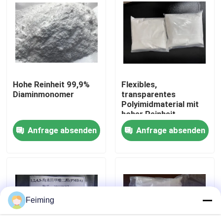
Über uns
Fabrik-Ausflug
Hohe Reinheit 99,9%
Flexibles,
Qualitätskontrolle
Diaminmonomer
transparentes
Polyimidmaterial mit
hoher Reinheit
Treten Sie mit uns in Verbindung
Anfrage absenden
Anfrage absenden
Fordern Sie ein Zitat
Polyimide-Monomere
Feiming
Beschichtendes Gummimaterial