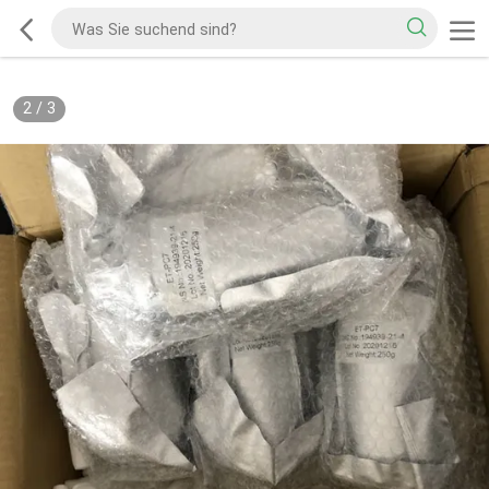
2
/
3