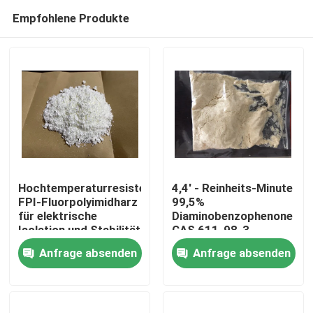
Empfohlene Produkte
Hochtemperaturresistentes
4,4' - Reinheits-Minute
FPI-Fluorpolyimidharz
99,5%
für elektrische
Diaminobenzophenone
Haus
Isolation und Stabilität
CAS 611-98-3
in rauen Umgebungen
Polyimide-Monomere
Anfrage absenden
Anfrage absenden
Produkte
Videos