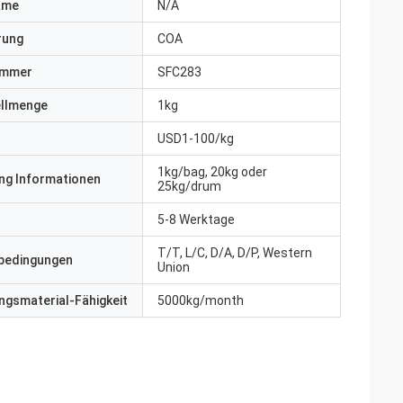
ame
N/A
erung
COA
ummer
SFC283
ellmenge
1kg
USD1-100/kg
1kg/bag, 20kg oder
ng Informationen
25kg/drum
5-8 Werktage
T/T, L/C, D/A, D/P, Western
bedingungen
Union
gsmaterial-Fähigkeit
5000kg/month