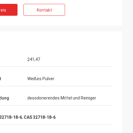
eis
Kontakt
s Belgien
ice erstaunlich,
rsteigen, wirklich
und fertigt,
 besonders an.
241,47
t
Weißes Pulver
dung
desodorierendes Mittel und Reiniger
 32718-18-6
,
CAS 32718-18-6