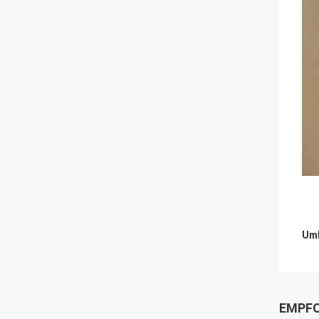
Umb
EMPFO