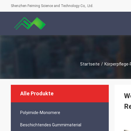
Shenzhen Feiming Science and Technology Co,. Ltd.
Startseite
/
Körperpflege-
Alle Produkte
We
Re
Polyimide-Monomere
Beschichtendes Gummimaterial