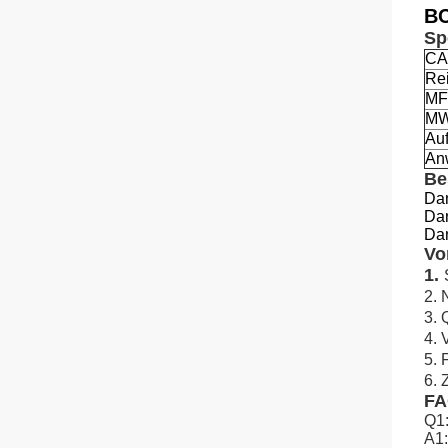
BC
Sp
CA
Rei
MF
M
Auft
An
Be
Dan
Dan
Dan
Vo
1.
2. 
3. 
4. 
5. 
6. 
F
Q1:
A1: