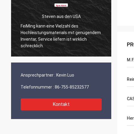
Steven aus den USA
FeiMing kann eine Vielzahl des
Alles i
h
Hochleistungsmaterials mit genügendem
daran.
Inventar, Service liefern ist wirklich
ich sie
PR
schrecklich.
M.F
Ansprechpartner :
Kevin Luo
Rei
Telefonnummer :
86-755-85232577
CA
Kontakt
Her