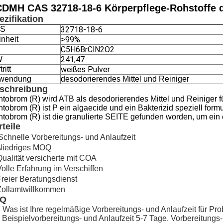
DMH CAS 32718-18-6 Körperpflege-Rohstoffe d
ezifikation
S
32718-18-6
nheit
99%
>
C5H6BrClN2O2
W
241,47
ritt
weißes Pulver
wendung
desodorierendes Mittel und Reiniger
schreibung
tobrom (R) wird ATB als desodorierendes Mittel und Reiniger f
tobrom (R) ist P ein algaecide und ein Bakterizid speziell formu
tobrom (R) ist die granulierte SEITE gefunden worden, um ein e
rteile
Schnelle Vorbereitungs- und Anlaufzeit
Niedriges MOQ
Qualität versicherte mit COA
Volle Erfahrung im Verschiffen
Freier Beratungsdienst
Zollamtwillkommen
AQ
 Was ist Ihre regelmäßige Vorbereitungs- und Anlaufzeit für Pr
 Beispielvorbereitungs- und Anlaufzeit 5-7 Tage. Vorbereitungs