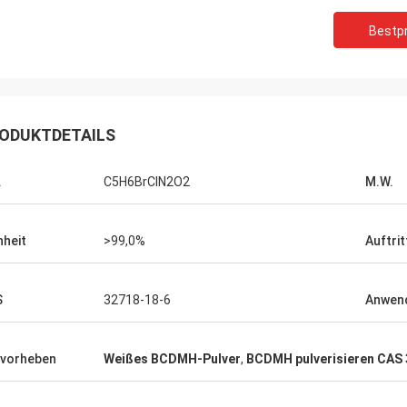
Bestpr
Lara Schenk au
Kurt aus der Schweiz
Es ist dass Feiming-Serv
st in Ordnung und die Leute arbeiten
unsere Erwartung zu übe
 Wenn ich Neuigkeiten habe, werde
Berufs auf der Beratung 
 direkt mit Ihnen teilen.
ODUKTDETAILS
Lieferung, Kundendienst
.
C5H6BrClN2O2
M.W.
nheit
>99,0%
Auftrit
S
32718-18-6
Anwen
vorheben
Weißes BCDMH-Pulver
,
BCDMH pulverisieren CAS