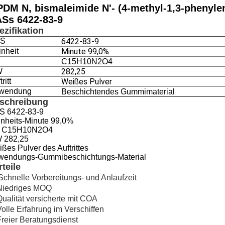
DM N, bismaleimide N'- (4-methyl-1,3-phenyl
Ss 6422-83-9
ezifikation
S
6422-83-9
nheit
Minute 99,0%
C15H10N2O4
W
282,25
ritt
Weißes Pulver
wendung
Beschichtendes Gummimaterial
schreibung
S
6422-83-9
nheits-
Minute 99,0%
C15H10N2O4
W
282,25
ißes
Pulver des Auftrittes
wendungs-
Gummibeschichtungs-Material
rteile
Schnelle Vorbereitungs- und Anlaufzeit
Niedriges MOQ
Qualität versicherte mit COA
Volle Erfahrung im Verschiffen
Freier Beratungsdienst