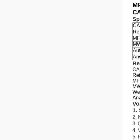
MP
CA
Sp
CA
Rei
MF
M
Auft
An
Be
CA
Rei
MF
M
We
An
Vo
1.
2. 
3. 
4. 
5. 