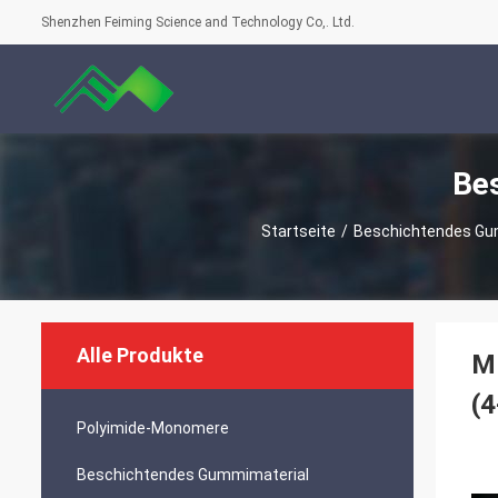
Shenzhen Feiming Science and Technology Co,. Ltd.
Be
Startseite
/
Beschichtendes Gu
Alle Produkte
M
(4
Polyimide-Monomere
Beschichtendes Gummimaterial