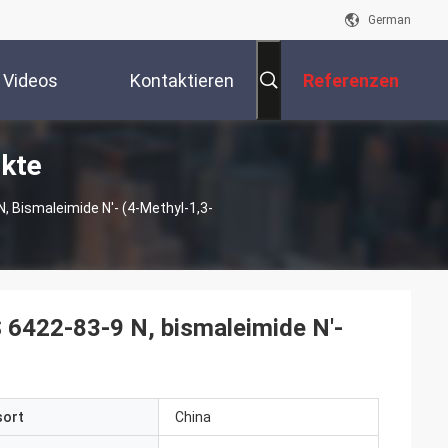
German
Videos
Kontaktieren
Referenzen
kte
Sie Uns
Bismaleimide N'- (4-Methyl-1,3-
422-83-9 N, bismaleimide N'-
sort
China