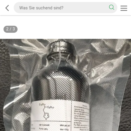
2
/
3