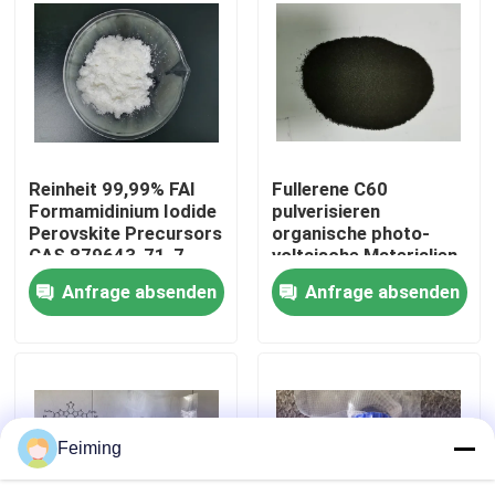
Über uns
Fabrik-Ausflug
Reinheit 99,99% FAI
Fullerene C60
Qualitätskontrolle
Formamidinium Iodide
pulverisieren
Perovskite Precursors
organische photo-
CAS 879643-71-7
voltaische Materialien
Treten Sie mit uns in Verbindung
CAS 99685-96-8
Anfrage absenden
Anfrage absenden
Fordern Sie ein Zitat
Polyimide-Monomere
Feiming
Beschichtendes Gummimaterial