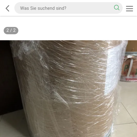
2
/
2