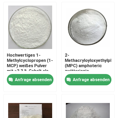
Hochwertiges 1-
2-
Methylcyclopropen (1-
Methacryloyloxyethylphos
MCP) weißes Pulver
(MPC) amphoteric
mit ≥3,3 % Gehalt als
zwitterionic
effektiver Ethylen-
methacrylate
Anfrage absenden
Anfrage absenden
Inhibitor zur
monomer mit einer
Haus
Frischhaltung
Phosphocholine-
Gruppe hervorragende
Proteinabsorption
Produkte
ausgezeichnete
Biokompatibilität
geringe Toxizität
Videos