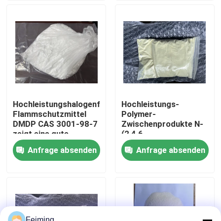
Eigenschaften, die
schwierige Probleme
der Abdichtung, des
Über uns
Einschlusses und der
Dämpfung lösen
können.
Fabrik-Ausflug
Qualitätskontrolle
Hochleistungshalogenfreies
Hochleistungs-
Flammschutzmittel
Polymer-
Treten Sie mit uns in Verbindung
DMDP CAS 3001-98-7
Zwischenprodukte N-
zeigt eine gute
(2,4,6-
Kompatibilität mit
Trichlorphenyl)maleimid
Anfrage absenden
Anfrage absenden
Fordern Sie ein Zitat
Polymerverbindungen
(TCPMI) CAS 13167-
Es besitzt eine
25-4 als Additiv für
ausgezeichnete
Antioxidantien und
Flammschutzfähigkeit
Flammschutzmittel
Polyimide-Monomere
und geringe
für Kunststoffadditive
Rauchemissionen
Beschichtendes Gummimaterial
Feiming