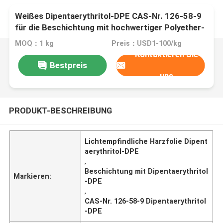
Weißes Dipentaerythritol-DPE CAS-Nr. 126-58-9
für die Beschichtung mit hochwertiger Polyether-
Polyester-Polyurethan-Alkydharz und
MOQ：1 kg
Preis：USD1-100/kg
lichtempfindlicher Harzfolie
Kontaktieren Sie
Bestpreis
uns
PRODUKT-BESCHREIBUNG
Lichtempfindliche Harzfolie Dipent
aerythritol-DPE
,
Beschichtung mit Dipentaerythritol
Markieren:
-DPE
,
CAS-Nr. 126-58-9 Dipentaerythritol
-DPE