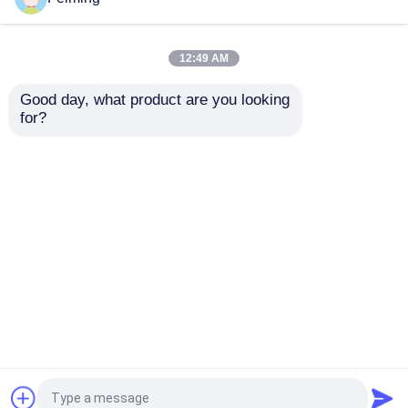
Elektronische Chemikalien
12:49 AM
Good day, what product are you looking 
N-(2,4,6-
MMEA als
Organische photo-voltaische Materialien
for?
Tribromphenyl)maleimid
Kettenverlängerer für
(TBPMI) CAS 59789-
Polyurethan (PU)-
51-4 ist ein
Elastomere und Härter
OLED-Materialien
hitzebeständiges und
für Epoxidharze
Anfrage absenden
Anfrage absenden
hocheffizientes
zeichnet sich durch
aktives
hervorragende
Rohstoffe der pharmazeutischen Produkte
Flammschutzmittel-
mechanische Leistung
Monomer, das als
und dynamische
Startseite
Über uns
Kontakt
Desktop Site
hitzebeständiger
physikalische
Körperpflege-Rohstoffe
Modifikator und
Eigenschaften aus.
Sitemap
Privacy Policy
Additiv für Harze und
Kunststoffe
Kosmetische Rohstoffe
verwendet wird.
Qualität
Polyimide-Monomere
China
Fabrik.Copyright © 2026 Shenzhen Feiming
Nahrungsmittelernährungsergänzung
Science and Technology Co,. Ltd.. All Rights