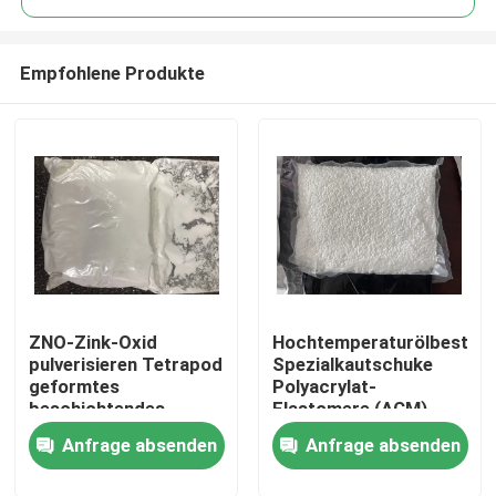
Empfohlene Produkte
ZNO-Zink-Oxid
Hochtemperaturölbeständ
Haus
pulverisieren Tetrapod
Spezialkautschuke
geformtes
Polyacrylat-
beschichtendes
Elastomere (ACM)
Produkte
Gummimaterial Bärte
bieten einige
Anfrage absenden
Anfrage absenden
CASs 1314-13-2
einzigartige
physikalische
Videos