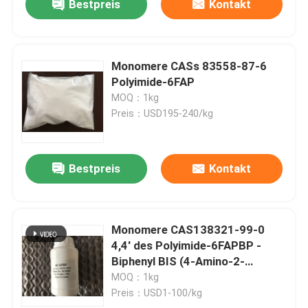
Bestpreis
Kontakt
Monomere CASs 83558-87-6
Polyimide-6FAP
MOQ：1kg
Preis：USD195-240/kg
Bestpreis
Kontakt
Monomere CAS138321-99-0
4,4' des Polyimide-6FAPBP -
Biphenyl BIS (4-Amino-2-
Trifluoromethylphenoxy)
MOQ：1kg
Preis：USD1-100/kg