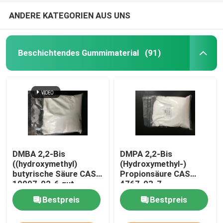
ANDERE KATEGORIEN AUS UNS
Beschichtendes Gummimaterial
(91)
DMBA 2,2-Bis
DMPA 2,2-Bis
((hydroxymethyl)
(Hydroxymethyl-)
butyrische Säure CAS
Propionsäure CAS
10097-02-6 gut
4767-03-7
vernetzend und
beschichtendes
Bestpreis
Bestpreis
hydrophil oder
Gummimaterial
verwendet zur