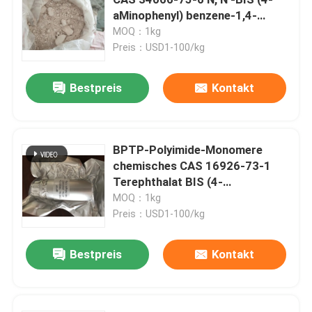
aMinophenyl) benzene-1,4-
dicarboxaMide
MOQ：1kg
Elektronische Chemikalien
Preis：USD1-100/kg
Organische photo-voltaische Materialien
Bestpreis
Kontakt
OLED-Materialien
BPTP-Polyimide-Monomere
chemisches CAS 16926-73-1
Rohstoffe der pharmazeutischen Produkte
Terephthalat BIS (4-
Aminophenyl)
MOQ：1kg
Körperpflege-Rohstoffe
Preis：USD1-100/kg
Bestpreis
Kontakt
Kosmetische Rohstoffe
Nahrungsmittelernährungsergänzung