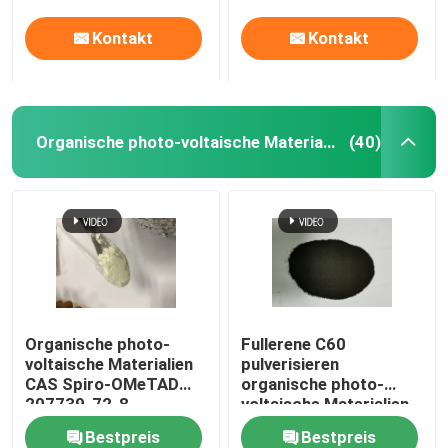
Kontakt
Kontakt
Organische photo-voltaische Materialien
(40)
Organische photo-
Fullerene C60
voltaische Materialien
pulverisieren
CAS Spiro-OMeTAD
organische photo-
207739-72-8
voltaische Materialien
C81H68N4O8
CAS 99685-96-8
Bestpreis
Bestpreis