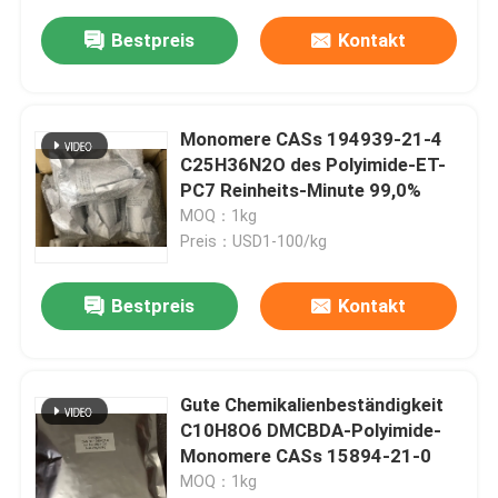
Bestpreis
Kontakt
Monomere CASs 194939-21-4
C25H36N2O des Polyimide-ET-
PC7 Reinheits-Minute 99,0%
MOQ：1kg
Preis：USD1-100/kg
Bestpreis
Kontakt
Gute Chemikalienbeständigkeit
C10H8O6 DMCBDA-Polyimide-
Monomere CASs 15894-21-0
MOQ：1kg