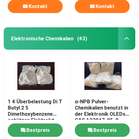
Herstellung von
Kontakt
Kontakt
wasserbasierten
Hochmolekülsystemen
Elektronische Chemikalien
(43)
1 4 Überbelastung Di T
α-NPB Pulver-
Butyl 2 5
Chemikalien benutzt in
Dimethoxybenzene
der Elektronik OLEDs
schützen Elektrolyt-
CAS 123847-85-8
Zusatz
Bestpreis
Bestpreis