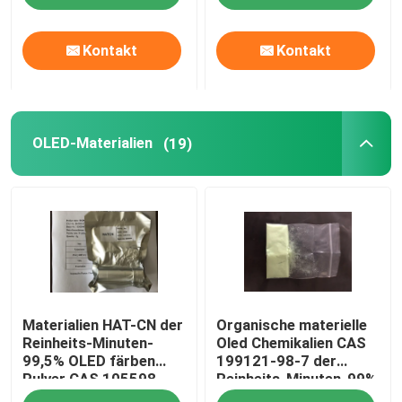
Kontakt
Kontakt
OLED-Materialien
(19)
Materialien HAT-CN der
Organische materielle
Reinheits-Minuten-
Oled Chemikalien CAS
99,5% OLED färben
199121-98-7 der
Pulver CAS 105598-
Reinheits-Minuten-99%
27-4 gelb
DNTPD Oled