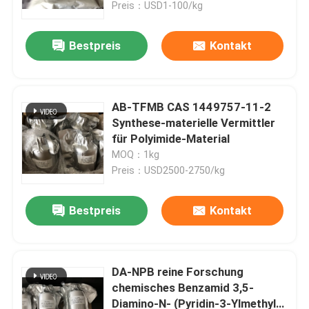
Preis：USD1-100/kg
Bestpreis
Kontakt
AB-TFMB CAS 1449757-11-2
Synthese-materielle Vermittler
für Polyimide-Material
MOQ：1kg
Preis：USD2500-2750/kg
Bestpreis
Kontakt
Haus
Produkte
DA-NPB reine Forschung
chemisches Benzamid 3,5-
Diamino-N- (Pyridin-3-Ylmethyl)
Videos