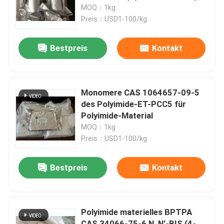
CASs 1174642-69-3
MOQ：1kg
Preis：USD1-100/kg
Über uns
Bestpreis
Kontakt
Fabrik-Ausflug
Qualitätskontrolle
Monomere CAS 1064657-09-5
des Polyimide-ET-PCC5 für
Polyimide-Material
Treten Sie mit uns in Verbindung
MOQ：1kg
Preis：USD1-100/kg
Fordern Sie ein Zitat
Bestpreis
Kontakt
Polyimide-Monomere
Polyimide materielles BPTPA
Beschichtendes Gummimaterial
CAS 34066-75-6 N, N'-BIS (4-