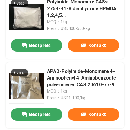
Polyimide-Monomere CASs
2754-41-8 dianhydride HPMDA
Spezielle Chemikalien
1,2,4,5
cyclohexanetetracarboxylic
MOQ：1kg
Preis：USD400-550/kg
Bestpreis
Kontakt
APAB-Polyimide-Monomere 4-
Aminophenyl 4-Aminobenzoate
pulverisieren CAS 20610-77-9
MOQ：1kg
Preis：USD1-100/kg
Bestpreis
Kontakt