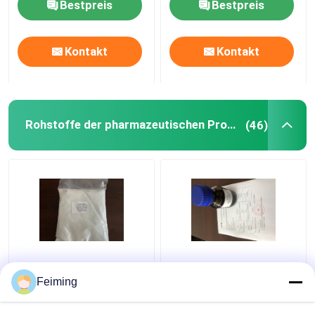
Bestpreis
Bestpreis
Kontakt
Kontakt
Rohstoffe der pharmazeutischen Produkte
(46)
CAS 51805-45-9 TCEP
Phosphin
Phosphin-Hydrochlorid
pharmazeutischer
Feiming
HCL Tris (2-
Produkte CASs 4706-
Carboxyethyl)
17-6 der Rohstoff-