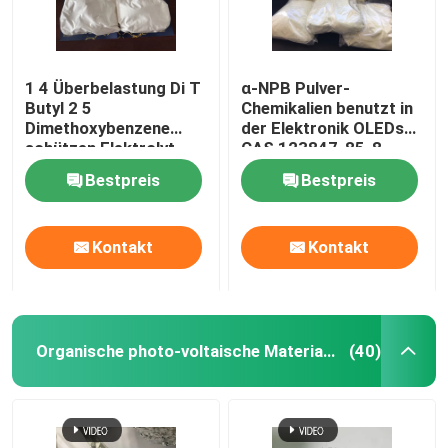
1 4 Überbelastung Di T
α-NPB Pulver-
Butyl 2 5
Chemikalien benutzt in
Dimethoxybenzene
der Elektronik OLEDs
schützen Elektrolyt-
CAS 123847-85-8
Zusatz
Bestpreis
Bestpreis
Kontakt
Kontakt
Organische photo-voltaische Materialien
(40)