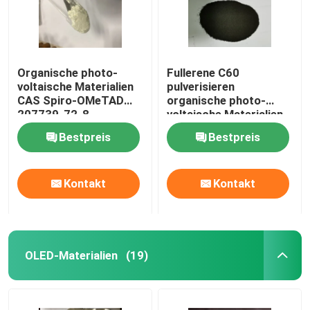
Organische photo-
Fullerene C60
voltaische Materialien
pulverisieren
CAS Spiro-OMeTAD
organische photo-
207739-72-8
voltaische Materialien
C81H68N4O8
CAS 99685-96-8
Bestpreis
Bestpreis
Kontakt
Kontakt
OLED-Materialien
(19)