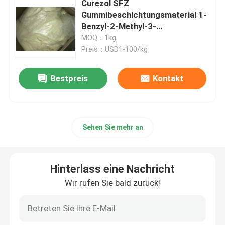
Curezol SFZ
Gummibeschichtungsmaterial 1-
Spezielle Chemikalien
Benzyl-2-Methyl-3-
Laurylimidazoliumchlorid
MOQ：1kg
Preis：USD1-100/kg
Bestpreis
Kontakt
Sehen Sie mehr an
Hinterlass eine Nachricht
Wir rufen Sie bald zurück!