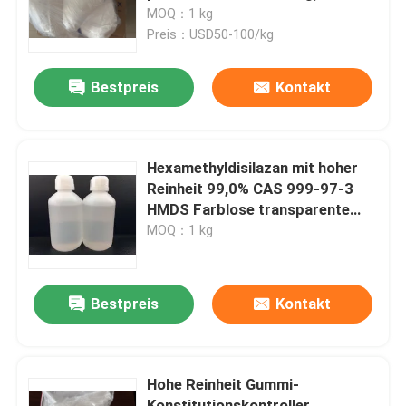
Verbundmittel für Polymere
MOQ：1 kg
verwendet wird
Preis：USD50-100/kg
Über uns
Bestpreis
Kontakt
Fabrik-Ausflug
Qualitätskontrolle
Hexamethyldisilazan mit hoher
Reinheit 99,0% CAS 999-97-3
HMDS Farblose transparente
Treten Sie mit uns in Verbindung
Flüssigkeit
MOQ：1 kg
Organosilikonverbindung
Fordern Sie ein Zitat
Bestpreis
Kontakt
Polyimide-Monomere
Hohe Reinheit Gummi-
Beschichtendes Gummimaterial
Konstitutionskontroller