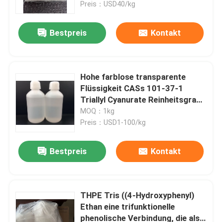
Polyurethan-Präpolymer und
Preis：USD40/kg
Epoxidharz
Bestpreis
Kontakt
Hohe farblose transparente
Flüssigkeit CASs 101-37-1
Triallyl Cyanurate Reinheitsgrad-
99%
MOQ：1kg
Preis：USD1-100/kg
Bestpreis
Kontakt
Haus
Produkte
THPE Tris ((4-Hydroxyphenyl)
Ethan eine trifunktionelle
phenolische Verbindung, die als
Videos