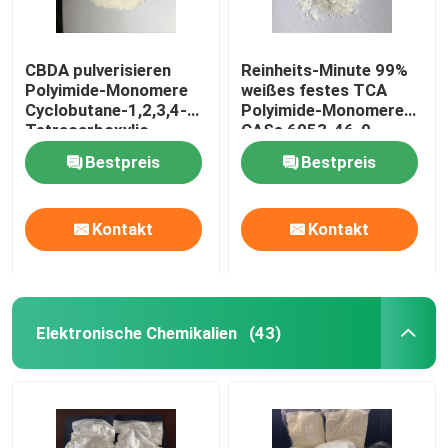
CBDA pulverisieren
Reinheits-Minute 99%
Polyimide-Monomere
weißes festes TCA
Cyclobutane-1,2,3,4-
Polyimide-Monomere
Tetracarboxylic
CASs 6053-46-9
Dianhydride CASs
Pulver
Bestpreis
Bestpreis
4415-87-6
Kontakt
Kontakt
Elektronische Chemikalien
(43)