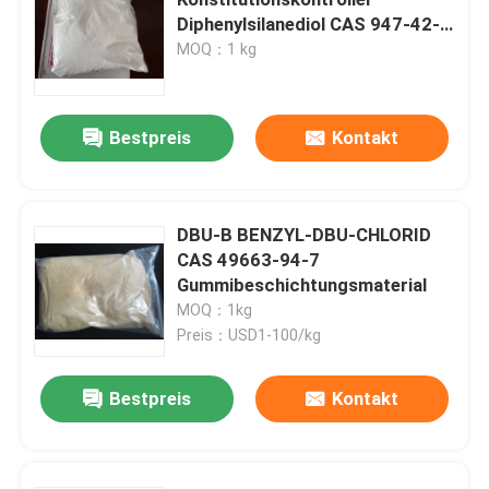
Diphenylsilanediol CAS 947-42-2
Weißes kristallines Pulver
MOQ：1 kg
Elektronische Chemikalien
Organische photo-voltaische Materialien
Bestpreis
Kontakt
OLED-Materialien
DBU-B BENZYL-DBU-CHLORID
CAS 49663-94-7
Rohstoffe der pharmazeutischen Produkte
Gummibeschichtungsmaterial
MOQ：1kg
Körperpflege-Rohstoffe
Preis：USD1-100/kg
Bestpreis
Kontakt
Kosmetische Rohstoffe
Nahrungsmittelernährungsergänzung