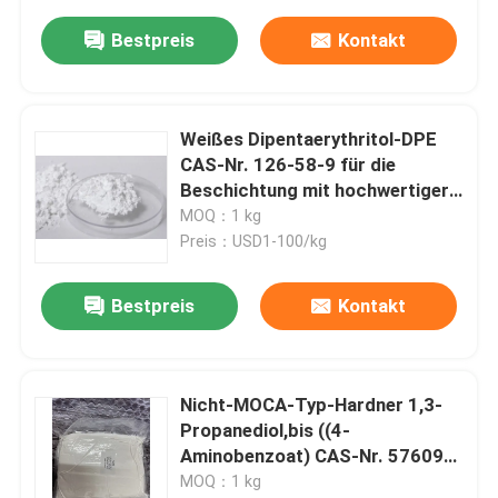
Bestpreis
Kontakt
Weißes Dipentaerythritol-DPE
CAS-Nr. 126-58-9 für die
Beschichtung mit hochwertiger
Polyether-Polyester-
MOQ：1 kg
Polyurethan-Alkydharz und
Preis：USD1-100/kg
lichtempfindlicher Harzfolie
Bestpreis
Kontakt
Nicht-MOCA-Typ-Hardner 1,3-
Propanediol,bis ((4-
Aminobenzoat) CAS-Nr. 57609-
64-0 FDA-zugelassen für
MOQ：1 kg