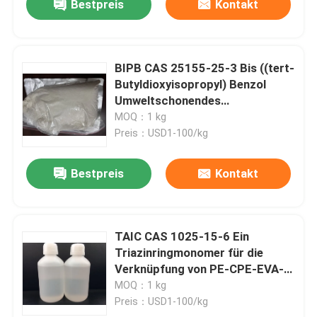
Bestpreis
Kontakt
BIPB CAS 25155-25-3 Bis ((tert-
Butyldioxyisopropyl) Benzol
Umweltschonendes
Kreuzverbindungsmittel,
MOQ：1 kg
Heilungsmittel und
Preis：USD1-100/kg
Vulkanisierungsmittel für CPE,
EPDM, EVA, PE,
Bestpreis
Kontakt
Silikonkautschuk, NBR und
Fluorkautschuk
TAIC CAS 1025-15-6 Ein
Triazinringmonomer für die
Verknüpfung von PE-CPE-EVA-
Harz und Spezialkautschuk 70%
MOQ：1 kg
Preis：USD1-100/kg