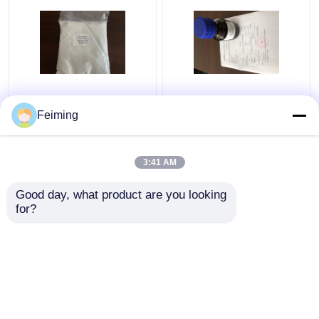
CAS 51805-45-9 TCEP
Phosphin
Phosphin-Hydrochlorid
pharmazeutischer
Feiming
HCL Tris (2-
Produkte CASs 4706-
Carboxyethyl)
17-6 der Rohstoff-
THPP Tris (3-
3:41 AM
Bestpreis
Bestpreis
Hydroxypropyl)
Good day, what product are you looking 
for?
Kontakt
Kontakt
Sehen Sie mehr an