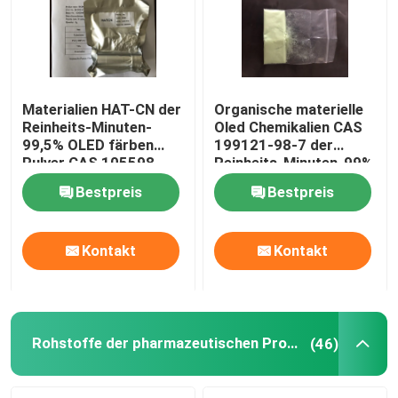
Materialien HAT-CN der
Organische materielle
Reinheits-Minuten-
Oled Chemikalien CAS
99,5% OLED färben
199121-98-7 der
Pulver CAS 105598-
Reinheits-Minuten-99%
27-4 gelb
DNTPD Oled
Bestpreis
Bestpreis
Kontakt
Kontakt
Rohstoffe der pharmazeutischen Produkte
(46)